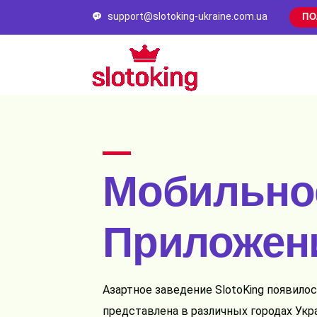
support@slotoking-ukraine.com.ua
ПО
Мобильно
Приложени
Азартное заведение SlotoKing появилось
представлена в различных городах Укр