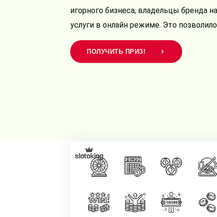
игорного бизнеса, владельцы бренда н
услуги в онлайн режиме. Это позволил
ПОЛУЧИТЬ ПРИЗ!