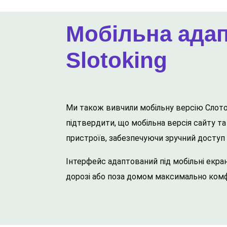
Мобільна адап
Slotoking
Ми також вивчили мобільну версію Слото К
підтвердити, що мобільна версія сайту т
пристроїв, забезпечуючи зручний доступ до
Інтерфейс адаптований під мобільні екрани
дорозі або поза домом максимально ком