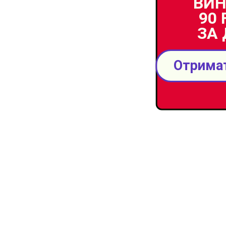
ВИН
90 
ЗА
Отримат