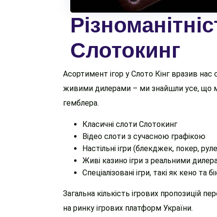
Різноманітніст
Слотокинг
Асортимент ігор у Слото Кінг вразив нас с
живими дилерами – ми знайшли усе, що мо
гемблера.
Класичні слоти Слотокинг
Відео слоти з сучасною графікою
Настільні ігри (блекджек, покер, рул
Живі казино ігри з реальними дилер
Спеціалізовані ігри, такі як кено та бі
Загальна кількість ігрових пропозицій пе
на ринку ігрових платформ України.