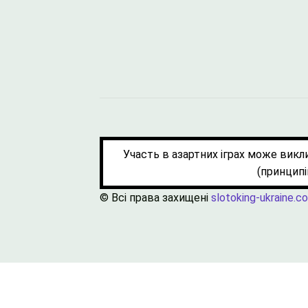
Участь в азартних іграх може викл
(принципі
© Всі права захищені
slotoking-ukraine.c