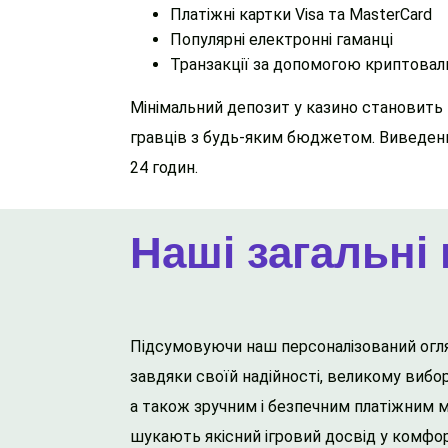
Платіжні картки Visa та MasterCard
Популярні електронні гаманці
Транзакції за допомогою криптова
Мінімальний депозит у казино становить 
гравців з будь-яким бюджетом. Виведен
24 годин.
Наші загальні
Підсумовуючи наш персоналізований огляд,
завдяки своїй надійності, великому вибор
а також зручним і безпечним платіжним ме
шукають якісний ігровий досвід у комфо