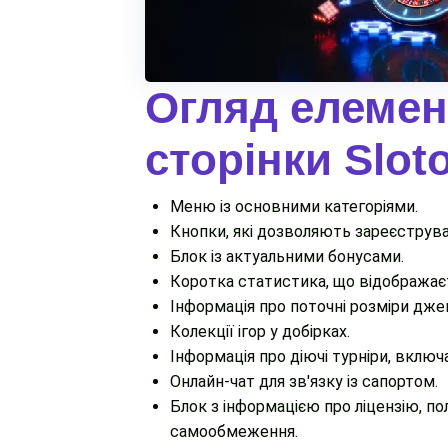
Огляд елемен
сторінки Slot
Меню із основними категоріями.
Кнопки, які дозволяють зареєструва
Блок із актуальними бонусами.
Коротка статистика, що відображаєт
Інформація про поточні розміри дже
Колекції ігор у добірках.
Інформація про діючі турніри, включ
Онлайн-чат для зв'язку із сапортом.
Блок з інформацією про ліцензію, пол
самообмеження.