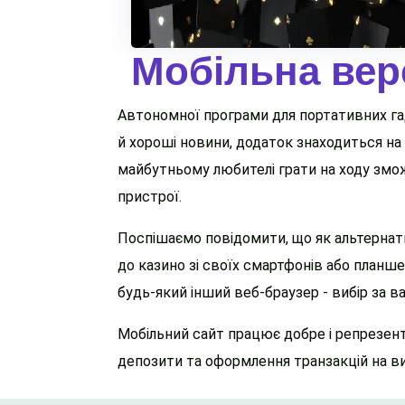
Мобільна верс
Автономної програми для портативних гад
й хороші новини, додаток знаходиться на
майбутньому любителі грати на ходу змо
пристрої.
Поспішаємо повідомити, що як альтерна
до казино зі своїх смартфонів або планшет
будь-який інший веб-браузер - вибір за в
Мобільний сайт працює добре і репрезенту
депозити та оформлення транзакцій на в