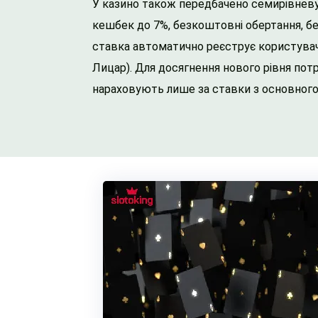
У казино також передбачено семирівневу
кешбек до 7%, безкоштовні обертання, бе
ставка автоматично реєструє користувача
Лицар). Для досягнення нового рівня потр
нараховують лише за ставки з основного