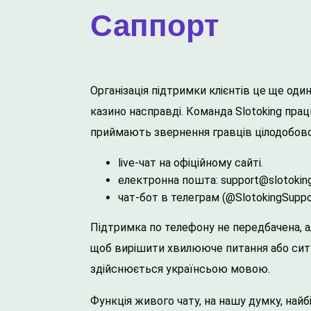
Саппорт
Організація підтримки клієнтів це ще оди
казино насправді. Команда Slotoking пра
приймають звернення гравців цілодобово
live-чат на офіційному сайті.
електронна пошта:
support@slotokin
чат-бот в телеграм (@SlotokingSuppo
Підтримка по телефону не передбачена, 
щоб вирішити хвилююче питання або ситу
здійснюється українсьою мовою.
Функція живого чату, на нашу думку, най