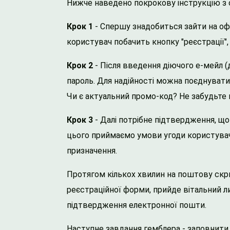
Нижче наведено покрокову інструкцію з 
Крок 1
- Спершу знадобиться зайти на оф
користувач побачить кнопку "реєстрації",
Крок 2
- Після введення діючого е-мейл (
пароль. Для надійності можна поєднувати 
Чи є актуальний промо-код? Не забудьте в
Крок 3
- Далі потрібне підтвердження, що
цього приймаємо умови угоди користувач
призначення.
Протягом кількох хвилин на поштову скри
реєстраційної форми, прийде вітальний ли
підтвердження електронної пошти.
Наступне завдання гемблера - заповнити 