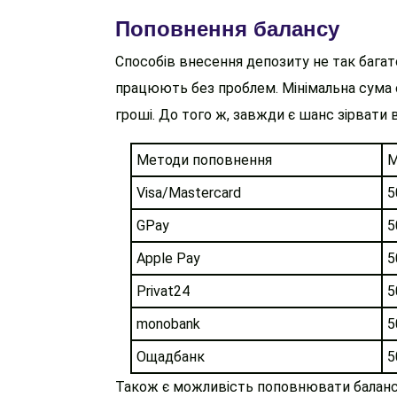
Поповнення балансу
Способів внесення депозиту не так багато
працюють без проблем. Мінімальна сума с
гроші. До того ж, завжди є шанс зірвати
Методи поповнення
М
Visa/Mastercard
5
GPay
5
Apple Pay
5
Privat24
5
monobank
5
Ощадбанк
5
Також є можливість поповнювати баланс че