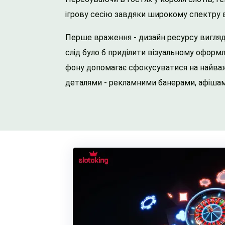
ігрову сесію завдяки широкому спектру ви
Перше враження - дизайн ресурсу вигляд
слід було б приділити візуальному оформ
фону допомагає сфокусуватися на найважл
деталями - рекламними банерами, афішам