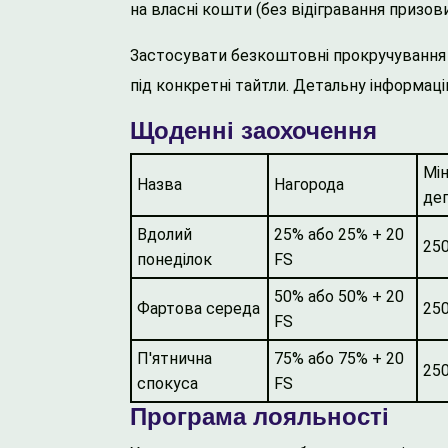
на власні кошти (без відігравання призови
Застосувати безкоштовні прокручування д
під конкретні тайтли. Детальну інформаці
Щоденні заохочення
Мі
Назва
Нагорода
де
Вдолий
25% або 25% + 20
250
понеділок
FS
50% або 50% + 20
Фартова середа
250
FS
П'ятнична
75% або 75% + 20
250
спокуса
FS
Програма лояльності