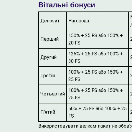
Вітальні бонуси
Депозит
Нагорода
150% + 25 FS або 150% +
Перший
20 FS
125% + 25 FS або 100% +
Другий
30 FS
100% + 25 FS або 150% +
Третій
25 FS
100% + 25 FS або 150% +
Четвертий
25 FS
50% + 25 FS або 100% + 25
П'ятий
FS
Використовувати велкам-пакет не обов'я