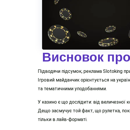
Висновок про
Підводячи підсумок, реклама Slotoking пр
Ігровий майданчик орієнтується на укра
та тематичними уподобаннями.
У казино є що дослідити: від величезної 
Дещо засмучує той факт, що рулетка, пок
тільки в лайв-форматі.