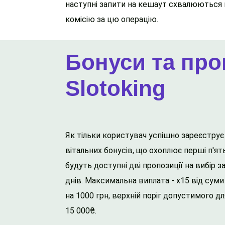
наступні запити на кешаут схвалюються 
комісію за цю операцію.
Бонуси та про
Slotoking
Як тільки користувач успішно зареєструє
вітальних бонусів, що охоплює перші п'ят
будуть доступні дві пропозиції на вибір з
днів. Максимальна виплата - х15 від суми
на 1000 грн, верхній поріг допустимого д
15 000₴.