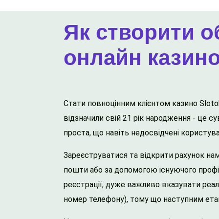
Як створити о
онлайн казин
Стати повноцінним клієнтом казино Slotok
відзначили свій 21 рік народження - це с
проста, що навіть недосвідчені користува
Зареєструватися та відкрити рахунок на
пошти або за допомогою існуючого профі
реєстрації, дуже важливо вказувати реал
номер телефону), тому що наступним ета