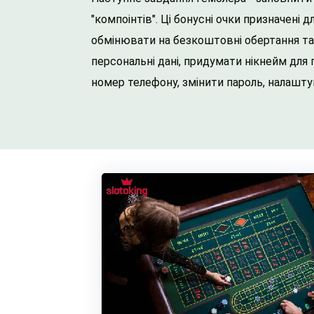
"компоінтів". Ці бонусні очки призначені 
обмінювати на безкоштовні обертання та 
персональні дані, придумати нікнейм для 
номер телефону, змінити пароль, налашту